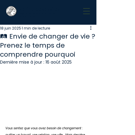
Marina Cavassilas
Psychanalyste d'orientation
scientifique
18 juin 2025
1 min de lecture
🛤️ Envie de changer de vie ?
Prenez le temps de
comprendre pourquoi
Dernière mise à jour :
16 août 2025
Vous sentez que vous avez besoin de changement : 
quitter un travail, une relation, une ville… Mais derrière 