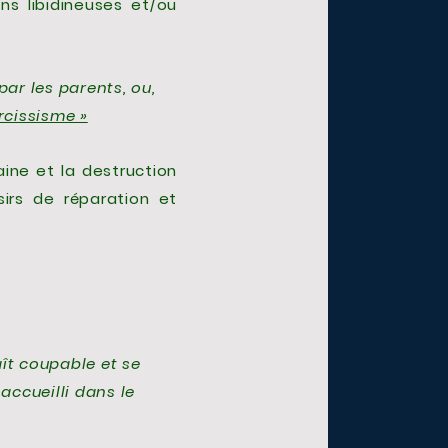
ns libidineuses et/ou
par les parents, ou,
rcissisme »
aine et la destruction
irs de réparation et
aît coupable et se
 accueilli dans le