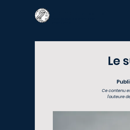
Marina Cavassilas
Psychanalyste d'orientation
scientifique
Le 
Publi
Ce contenu est
l'auteure de