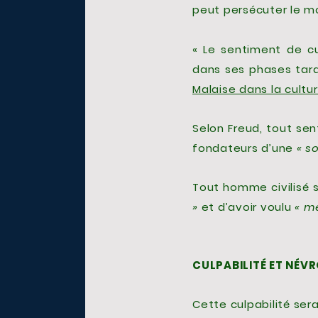
peut persécuter le mo
« Le sentiment de cu
dans ses phases tardi
Malaise dans la cultu
Selon Freud, tout se
fondateurs d’une
« s
Tout homme civilisé s
»
et d’avoir voulu
« me
CULPABILITÉ ET NÉV
Cette culpabilité sera