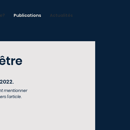
je?
Publications
Actualités
être
 2022.
ent mentionner
s l'article.