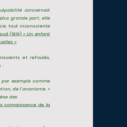
lpabilité concernait
plus grande part, elle
sie, tout inconsciente
reud (1919)
« Un enfant
uelles »
onscients et refoulés,
 :
e, par exemple comme
ction, de l’onanisme. »
nèse des
 la connaissance de la