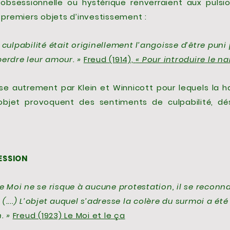
 obsessionnelle ou hystérique renverraient aux pulsio
s premiers objets d’investissement :
culpabilité était originellement l’angoisse d’être puni 
perdre leur amour. »
Freud (1914),
« Pour introduire le na
se autrement par Klein et Winnicott pour lequels la h
objet provoquent des sentiments de culpabilité, dés
ESSION
le Moi ne se risque à aucune protestation, il se reconn
....) L’objet auquel s’adresse la colère du surmoi a été
. »
Freud (1923) Le Moi et le ça