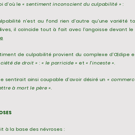
i d’où le
« sentiment inconscient du culpabilité »
:
lpabilité n’est au fond rien d’autre qu’une variété to
ves, il coïncide tout à fait avec l’angoisse devant le
re
ntiment de culpabilité provient du complexe d’Œdipe 
ociété de droit »
:
« le parricide »
et
« l’inceste »
.
e sentirait ainsi coupable d’avoir désiré un
« commerce
ttre à mort le père »
.
ROSES
it à la base des névroses :