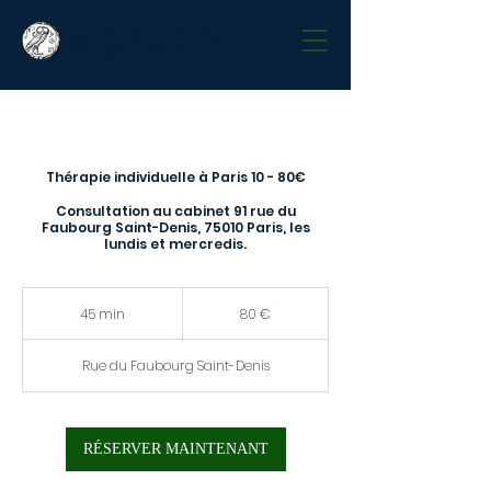
Marina Cavassilas
Psychanalyste d'orientation
scientifique
Thérapie individuelle à Paris 10 - 80€
Consultation au cabinet 91 rue du
Faubourg Saint-Denis, 75010 Paris, les
lundis et mercredis.
80
euros
45 min
4
80 €
5
m
i
Rue du Faubourg Saint-Denis
n
RÉSERVER MAINTENANT