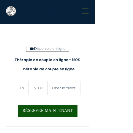
Marina Cavassilas
Psychanalyste d'orientation
scientifique
Disponible en ligne
Thérapie de couple en ligne - 120€
Thérapie de couple en ligne
120
euros
1 h
1
120 €
Chez le client
RÉSERVER MAINTENANT