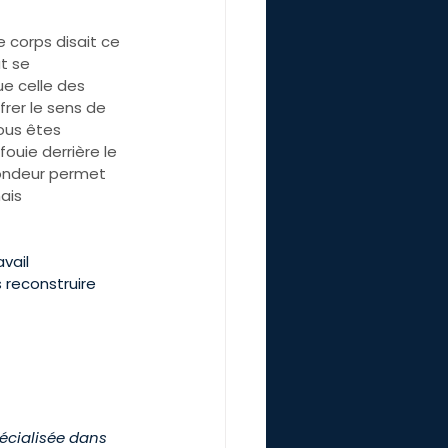
e corps disait ce 
t se 
e celle des 
frer le sens de 
ous êtes 
ouie derrière le 
fondeur permet 
ais 
vail 
 reconstruire 
écialisée dans 