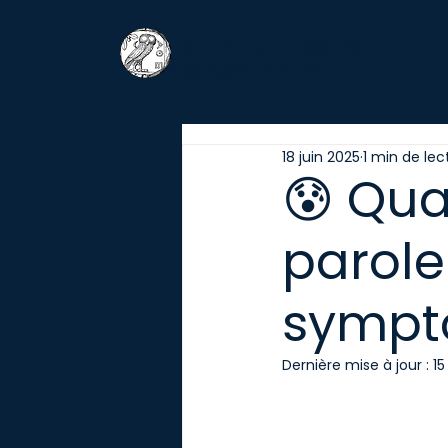
Marina Cavassilas
Psychanalyste d'orientation
scientifique
18 juin 2025
1 min de lec
😰 Qua
parole
sympt
Dernière mise à jour :
15