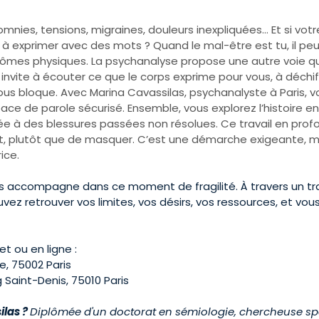
omnies, tensions, migraines, douleurs inexpliquées… Et si votr
 à exprimer avec des mots ? Quand le mal-être est tu, il peu
mes physiques. La psychanalyse propose une autre voie qu
e invite à écouter ce que le corps exprime pour vous, à déchif
us bloque. Avec Marina Cavassilas, psychanalyste à Paris, v
ace de parole sécurisé. Ensemble, vous explorez l’histoire enf
e à des blessures passées non résolues. Ce travail en pro
, plutôt que de masquer. C’est une démarche exigeante, m
ice.
s accompagne dans ce moment de fragilité. À travers un tra
vez retrouver vos limites, vos désirs, vos ressources, et vous
t ou en ligne :
e, 75002 Paris
 Saint-Denis, 75010 Paris
las ? 
Diplômée d'un doctorat en sémiologie, chercheuse sp