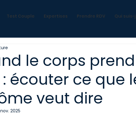
Test Couple
Expertises
Prendre RDV
Qui suis-
ture
nd le corps prend
 : écouter ce que l
ôme veut dire
 nov. 2025