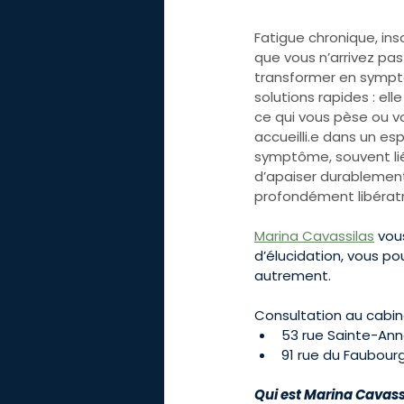
Fatigue chronique, ins
que vous n’arrivez pas
transformer en symptô
solutions rapides : ell
ce qui vous pèse ou vo
accueilli.e dans un esp
symptôme, souvent lié
d’apaiser durablement
profondément libératr
Marina Cavassilas
 vou
d’élucidation, vous pou
autrement.
Consultation au cabine
53 rue Sainte-Ann
91 rue du Faubourg
PRENDRE
Qui est Marina Cavassi